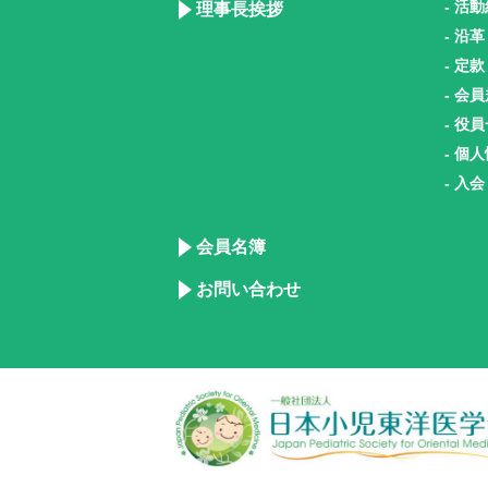
- 活
理事長挨拶
- 沿革
- 定款
- 会
- 役
- 個
- 入
会員名簿
お問い合わせ